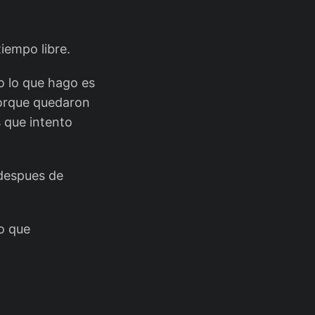
iempo libre.
o lo que hago es
porque quedaron
 que intento
 despues de
o que